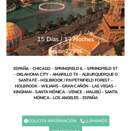
15 Días / 13 Noches
desde 2.795€
ESPAÑA – CHICAGO – SPRINGFIELD IL – SPRINGFIELD ST
– OKLAHOMA CITY – AMARILLO TX – ALBURQUERQUE O
SANTA FÉ – HOLBROOK / P.N PETRIFIELD FOREST –
HOLBROOK – WILIAMS – GRAN CAÑÓN – LAS VEGAS –
KINGMAN – SANTA MÓNICA – VENICE – MALIBÚ – SANTA
MÓNICA – LOS ANGELES – ESPAÑA
SOLICITA INFORMACIÓN
LLÁMANOS